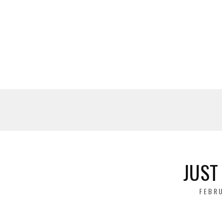
JUST
POST
FEBRU
ON