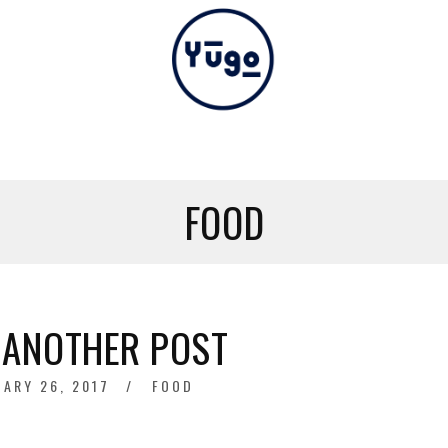
FOOD
 ANOTHER POST
ED
ARY 26, 2017
DECEMBER
FOOD
7,
2020