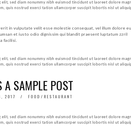
g elit, sed diam nonummy nibh euismod tincidunt ut laoreet dolore mag
, quis nostrud exerci tation ullamcorper suscipit lobortis nisl ut aliqui
erit in vulputate velit esse molestie consequat, vel illum dolore e
ccumsan et iusto odio dignissim qui blandit praesent luptatum zzril
 facilisi.
g elit, sed diam nonummy nibh euismod tincidunt ut laoreet dolore mag
, quis nostrud exerci tation ullamcorper suscipit lobortis nisl ut aliqui
S A SAMPLE POST
, 2017
FOOD
/
RESTAURANT
g elit, sed diam nonummy nibh euismod tincidunt ut laoreet dolore mag
, quis nostrud exerci tation ullamcorper suscipit lobortis nisl ut aliqui