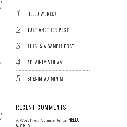
na
p
HELLO WORLD!
u
JUST ANOTHER POST
THIS IS A SAMPLE POST
na
AD MINIM VENIAM
p
SI ENIM AD MINIM
RECENT COMMENTS
na
p
HELLO
A WordPress Commenter
on
WORLD!